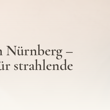
n Nürnberg –
ür strahlende