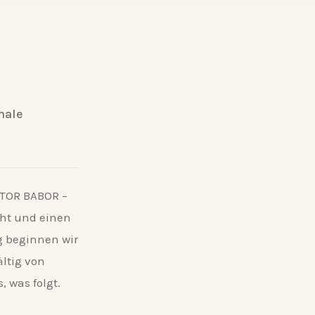
male
CTOR BABOR –
cht und einen
ng beginnen wir
ltig von
, was folgt.