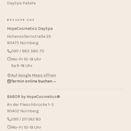
DaySpa Pakete
BESUCHE UNS
HopeCosmetics DaySpa
Hohenzollernstraße 29
90475 Nürnberg
0911 / 983 380 70
Mo–Fr 10–19 Uhr
Sa 9–16 Uhr
Auf Google Maps öffnen
Termin online buchen
→
BABOR by
HopeCosmetics
®
An der Fleischbrücke 1–3
90402 Nürnberg
0911 / 211 062 80
Mo–Fr 10–19 Uhr