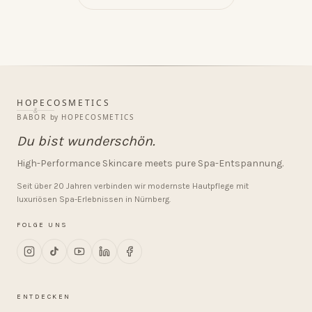
HopeCosmetics – Kosmetikstudio & Luxus Spa in Nürnberg
HOPECOSMETICS
&
BABOR
by
HOPECOSMETICS
Du bist wunderschön.
High-Performance Skincare meets pure Spa-Entspannung.
Seit über 20 Jahren verbinden wir modernste Hautpflege mit
luxuriösen Spa-Erlebnissen in Nürnberg.
FOLGE UNS
ENTDECKEN