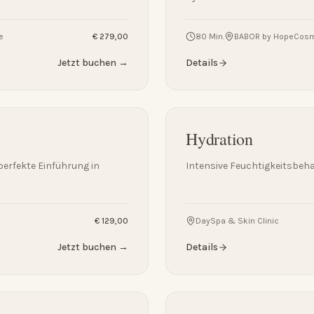
e
€ 279,00
80 Min.
BABOR by HopeCosme
Jetzt buchen →
Details
Hydration
erfekte Einführung in
Intensive Feuchtigkeitsbeha
€ 129,00
DaySpa & Skin Clinic
Jetzt buchen →
Details