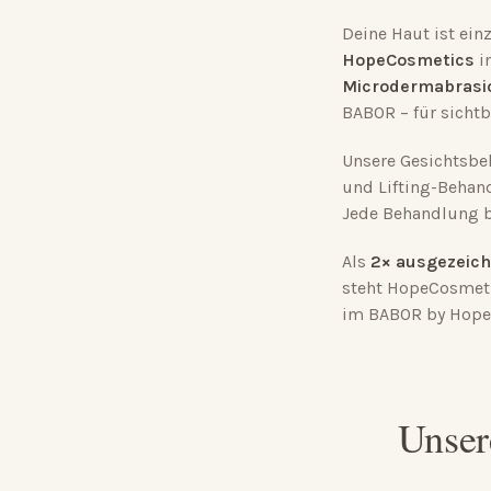
Deine Haut ist einz
HopeCosmetics
i
Microdermabrasi
BABOR – für sichtb
Unsere Gesichtsbe
und Lifting-Behan
Jede Behandlung be
Als
2× ausgezeich
steht HopeCosmetic
im BABOR by HopeC
Unser