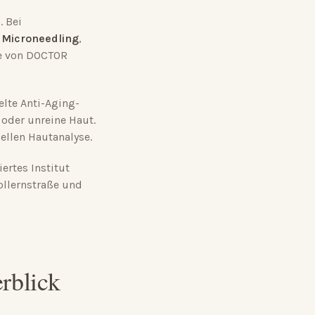
. Bei
e
Microneedling
,
e von DOCTOR
elte Anti-Aging-
oder unreine Haut.
ellen Hautanalyse.
ertes Institut
ollernstraße und
rblick