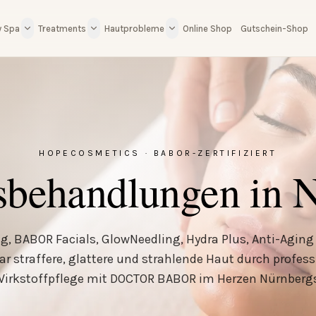
y Spa
Treatments
Hautprobleme
Online Shop
Gutschein-Shop
HOPECOSMETICS · BABOR-ZERTIFIZIERT
sbehandlungen in 
g, BABOR Facials, GlowNeedling, Hydra Plus, Anti-Aging 
ar straffere, glattere und strahlende Haut durch profess
irkstoffpflege mit DOCTOR BABOR im Herzen Nürnberg