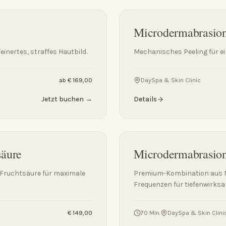
Microdermabrasio
inertes, straffes Hautbild.
Mechanisches Peeling für e
ab € 169,00
DaySpa & Skin Clinic
Jetzt buchen →
Details
säure
Microdermabrasion 
Fruchtsäure für maximale
Premium-Kombination aus M
Frequenzen für tiefenwirks
€ 149,00
70 Min.
DaySpa & Skin Clini