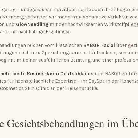
igartig – und genau so individuell sollte auch ihre Pflege sein
n Nürnberg verbinden wir modernste apparative Verfahren wi
on
und
GlowNeedling
mit der hochwirksamen Wirkstoffpfleg
are und nachhaltige Ergebnisse.
handlungen reichen vom klassischen
BABOR Facial
über gezi
dlungen bis hin zu Spezialprogrammen für trockene, sensible 
ginnt mit einer ausführlichen Beratung und einer profession
nete beste Kosmetikerin Deutschlands
und BABOR-zertifizi
s für höchste fachliche Expertise – im DaySpa in der Hohenz
osmetics Skin Clinic an der Fleischbrücke.
e Gesichtsbehandlungen im Übe