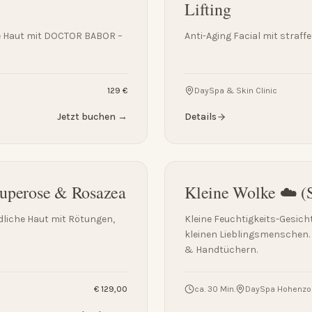
Lifting
ne Haut mit DOCTOR BABOR –
Anti-Aging Facial mit straffe
129 €
DaySpa & Skin Clinic
Jetzt buchen →
Details
ouperose & Rosazea
Kleine Wolke ☁️ (S
dliche Haut mit Rötungen,
Kleine Feuchtigkeits-Gesic
kleinen Lieblingsmenschen.
& Handtüchern.
€ 129,00
ca. 30 Min.
DaySpa Hohenzol