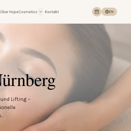
Über HopeCosmetics
Kontakt
EN
Nürnberg
und Lifting –
ionelle
s.