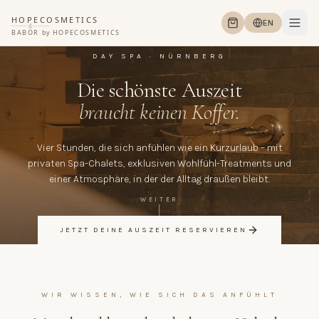
HOPECOSMETICS
EN
&
BABOR
by
HOPECOSMETICS
DAY SPA · NÜRNBERG
Die schönste Auszeit
braucht keinen Koffer.
Vier Stunden, die sich anfühlen wie ein Kurzurlaub – mit
privaten Spa-Chalets, exklusiven Wohlfühl-Treatments und
einer Atmosphäre, in der der Alltag draußen bleibt.
WEITER
JETZT DEINE AUSZEIT RESERVIEREN
WIR WISSEN, WIE SICH DAS ANFÜHLT