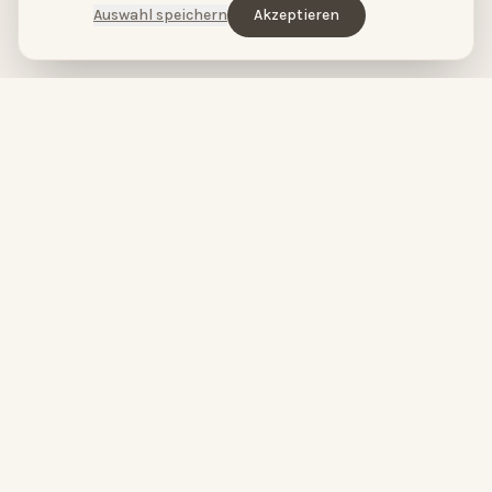
Auswahl speichern
Akzeptieren
HopeCosmetics – Kosmetikstudio & Luxus Spa in Nürnberg
HOPECOSMETICS
&
BABOR
by
HOPECOSMETICS
Du bist wunderschön.
High-Performance Skincare meets pure Spa-Entspannung.
Seit über 20 Jahren verbinden wir modernste Hautpflege mit
luxuriösen Spa-Erlebnissen in Nürnberg.
FOLGE UNS