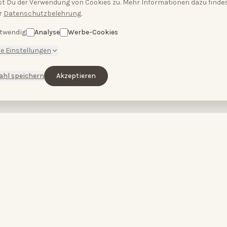
t Du der Verwendung von Cookies zu. Mehr Informationen dazu findes
r
Datenschutzbelehrung
.
twendig
Analyse
Werbe-Cookies
e Einstellungen
ahl speichern
Akzeptieren
ENTDECKEN
BEHANDLUNGEN
Home
Microneedling
Über uns
Hydra Plus Face