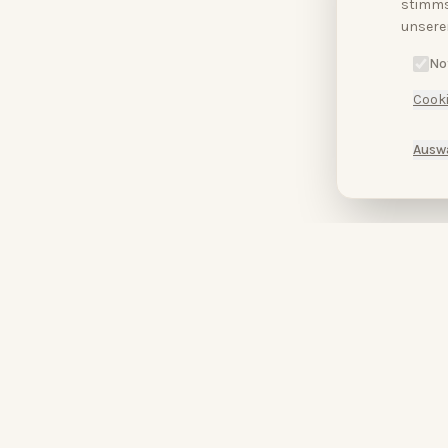
stimms
unsere
No
Cooki
Ausw
HopeCosmetics – Kosmetikstudio & Luxus Spa in Nürnberg
HOPECOSMETICS
&
BABOR
by
HOPECOSMETICS
Du bist wunderschön.