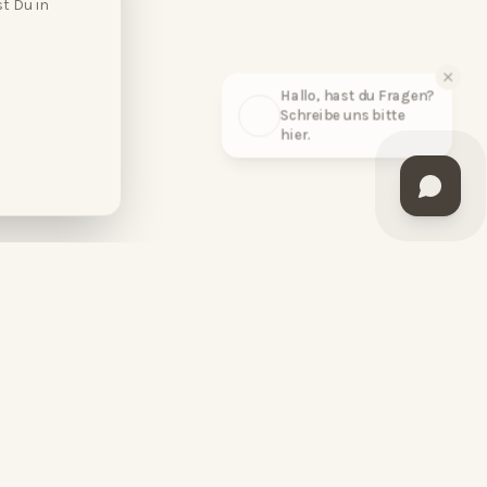
t Du in
Hallo, hast du Fragen?
Schreibe uns bitte
hier.
BESUCHE UNS
HopeCosmetics DaySpa
Hohenzollernstraße 29