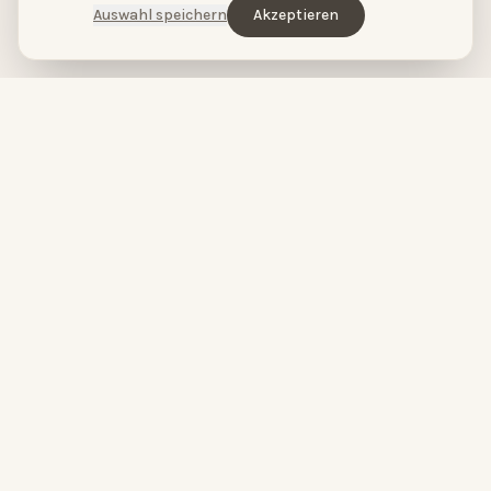
Auswahl speichern
Akzeptieren
HopeCosmetics – Kosmetikstudio & Luxus Spa in Nürnberg
HOPECOSMETICS
&
BABOR
by
HOPECOSMETICS
Du bist wunderschön.
High-Performance Skincare meets pure Spa-Entspannung.
Seit über 20 Jahren verbinden wir modernste Hautpflege mit
luxuriösen Spa-Erlebnissen in Nürnberg.
FOLGE UNS