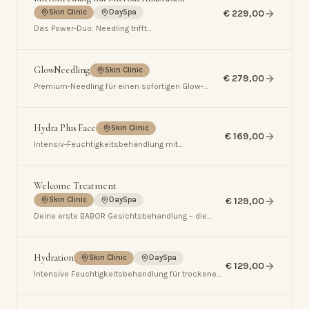
€ 229,00
Skin Clinic
DaySpa
Das Power-Duo: Needling trifft
Microdermabrasion für tiefgreifende
Hauterneuerung.
GlowNeedling
Skin Clinic
€ 279,00
Premium-Needling für einen sofortigen Glow-
Effekt.
Hydra Plus Face
Skin Clinic
€ 169,00
Intensiv-Feuchtigkeitsbehandlung mit
Tiefenwirkung – für maximale Hydration und
sichtbaren Glow.
Welcome Treatment
€ 129,00
Skin Clinic
DaySpa
Deine erste BABOR Gesichtsbehandlung – die
perfekte Einführung in professionelle Hautpflege.
Hydration
Skin Clinic
DaySpa
€ 129,00
Intensive Feuchtigkeitsbehandlung für trockene
und dehydrierte Haut.