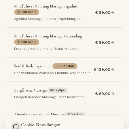
Mindfulness Relaxing Massage Agathist
€ 89,00
Skin Clinic
Agathist Massage: Unsere Empfehlung bei
Abgeschlagenheit & beanspruchter Muskulatur.
Schmeichelnde Duftkomposition aus Zitrus &
Holz – erdend, entspannend, wiederherstellend.
Mindfulness Relaxing Massage Grounding
€ 89,00
Skin Clinic
Erdendes Achtsamkeits-Ritual mit sehr
langsamem Ganzkörper-Relax-Flow und
Grounding-Öl.
Soul & Body Experience
Skin Clinic
€ 139,00
Ganzheitliches Wellness-Erlebnis: Wellenpeeling,
Bürstenmassage, Cremepackung & Kopf-
Gesichtsmassage. Steigert Durchblutung,
Stoffwechsel & Resilienz.
Bergfrische Massage
DaySpa
€ 89,00
Energetisierende Massage: Minz-Rosmarinöl-
Fußritual, aktivierende Rücken- & Beinmassage
mit Alpenkräutern, Dehn- & Stretchtechniken &
Kräutertee. Neue Kraft & Vitalität.
Alpenkräuterstempel-Massage
DaySpa
€ 129,00
Kräuterstempel-Massage mit Heu, Zirbe & Arnika:
Cookie-Einstellungen
Bergsalz-Fußbad mit Kräuterdampf, warme