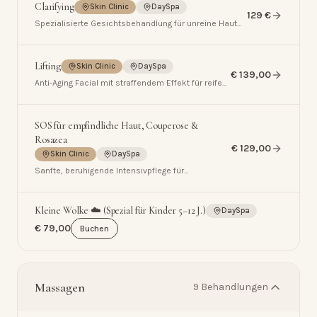
Clarifying
Skin Clinic
DaySpa
129 €
Spezialisierte Gesichtsbehandlung für unreine Haut
mit DOCTOR BABOR – klärend, beruhigend,
ausgleichend.
Lifting
Skin Clinic
DaySpa
€ 139,00
Anti-Aging Facial mit straffendem Effekt für reife
Haut.
SOS für empfindliche Haut, Couperose &
Rosazea
€ 129,00
Skin Clinic
DaySpa
Sanfte, beruhigende Intensivpflege für
empfindliche Haut mit Rötungen, Couperose und
Rosazea.
Kleine Wolke ☁️ (Spezial für Kinder 5–12 J.)
DaySpa
€ 79,00
Buchen
Massagen
9
Behandlungen