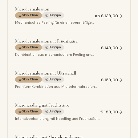
Microdermabrasion
ab € 129,00
Skin Clinic
DaySpa
Mechanisches Peeling für einen ebenmäßigen,
strahlenden Teint.
Microdermabrasion mit Fruchtsäure
€ 149,00
Skin Clinic
DaySpa
Kombination aus mechanischem Peeling und
Fruchtsäure für maximale Hauterneuerung.
Microdermabrasion mit Ultraschall
€ 159,00
Skin Clinic
DaySpa
Premium-Kombination aus Microdermabrasion
und Ultraschall mit 3 Frequenzen für
tiefenwirksame Hauterneuerung.
Microneedling mit Fruchtsäure
€ 189,00
Skin Clinic
DaySpa
Intensivbehandlung mit Needling und Fruchtsäure
für ein optimales Ergebnis.
Microneedling mit Microdermabrasion