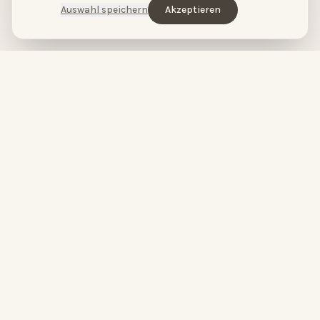
Auswahl speichern
Akzeptieren
HopeCosmetics – Kosmetikstudio & Luxus Spa in Nürnberg
HOPECOSMETICS
&
BABOR
by
HOPECOSMETICS
Du bist wunderschön.
High-Performance Skincare meets pure Spa-Entspannung.
Seit über 20 Jahren verbinden wir modernste Hautpflege mit
luxuriösen Spa-Erlebnissen in Nürnberg.
FOLGE UNS