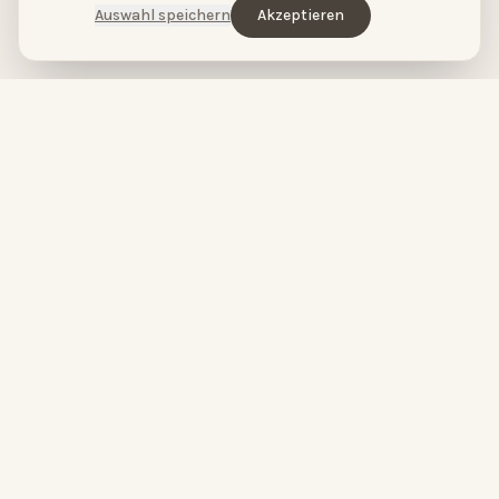
Auswahl speichern
Akzeptieren
HopeCosmetics – Kosmetikstudio & Luxus Spa in Nürnberg
HOPECOSMETICS
&
BABOR
by
HOPECOSMETICS
Du bist wunderschön.
High-Performance Skincare meets pure Spa-Entspannung.
Seit über 20 Jahren verbinden wir modernste Hautpflege mit
luxuriösen Spa-Erlebnissen in Nürnberg.
FOLGE UNS