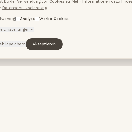
t Du der Verwendung von Cookies zu. Mehr Informationen dazu findes
r
Datenschutzbelehrung
.
twendig
Analyse
Werbe-Cookies
e Einstellungen
ahl speichern
Akzeptieren
ENTDECKEN
BEHANDLUNGEN
Home
Microneedling
Über uns
Hydra Plus Face