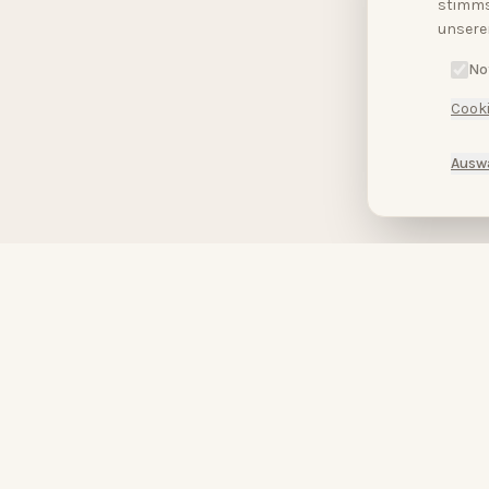
stimms
unsere
No
Cooki
Ausw
HopeCosmetics – Kosmetikstudio & Luxus Spa in Nürnberg
HOPECOSMETICS
&
BABOR
by
HOPECOSMETICS
Du bist wunderschön.