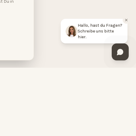
t Du in
Hallo, hast du Fragen?
Schreibe uns bitte
hier.
BESUCHE UNS
HopeCosmetics DaySpa
Hohenzollernstraße 29