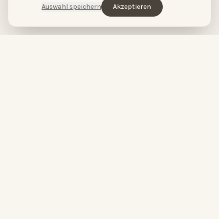
Auswahl speichern
Akzeptieren
HopeCosmetics – Kosmetikstudio & Luxus Spa in Nürnberg
HOPECOSMETICS
&
BABOR
by
HOPECOSMETICS
Du bist wunderschön.
High-Performance Skincare meets pure Spa-Entspannung.
Seit über 20 Jahren verbinden wir modernste Hautpflege mit
luxuriösen Spa-Erlebnissen in Nürnberg.
FOLGE UNS