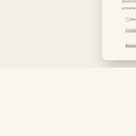
stimms
unsere
No
Cooki
Ausw
HopeCosmetics – Kosmetikstudio & Luxus Spa in Nürnberg
HOPECOSMETICS
&
BABOR
by
HOPECOSMETICS
Du bist wunderschön.