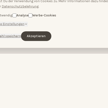
t Du der Verwendung von Cookies zu. Mehr Informationen dazu findes
r
Datenschutzbelehrung
.
twendig
Analyse
Werbe-Cookies
e Einstellungen
ahl speichern
Akzeptieren
ENTDECKEN
BEHANDLUNGEN
Home
Microneedling
Über uns
Hydra Plus Face