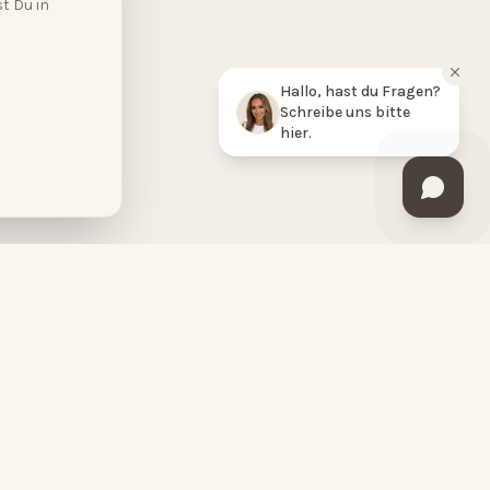
t Du in
Hallo, hast du Fragen?
Schreibe uns bitte
hier.
BESUCHE UNS
HopeCosmetics DaySpa
Hohenzollernstraße 29