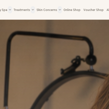
y Spa
Treatments
Skin Concerns
A
Online Shop
Voucher Shop