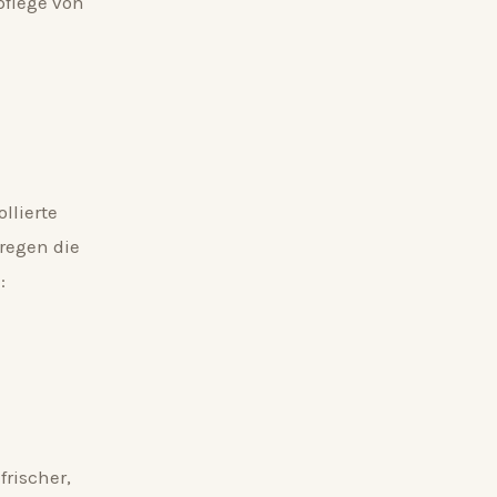
pflege von
llierte
regen die
:
frischer,