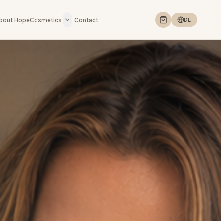
bout HopeCosmetics
Contact
DE