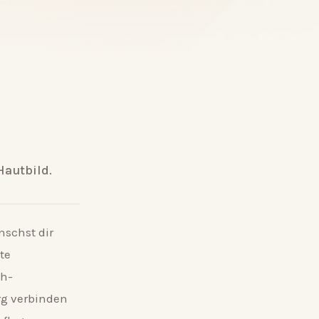
Hautbild.
nschst dir
te
ch-
g verbinden