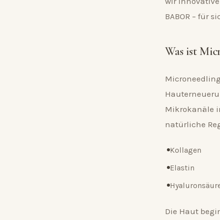
wir innovativ
BABOR – für s
Was ist Mic
Microneedling
Hauterneuerun
Mikrokanäle i
natürliche Re
Kollagen
Elastin
Hyaluronsäur
Die Haut begin