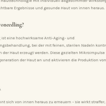
e Hauttechnologie mit individuell abgestimmter Wirkstoff
ichtbare Ergebnisse und gesunde Haut von innen heraus.
roneedling?
 ist eine hochwirksame Anti-Aging- und
gsbehandlung, bei der mit feinen, sterilen Nadeln kontro
n der Haut erzeugt werden. Diese gezielten Mikroimpulse 
generation der Haut an und aktivieren die Produktion von
e
nt sich von innen heraus zu erneuern – sie wirkt straffer, 